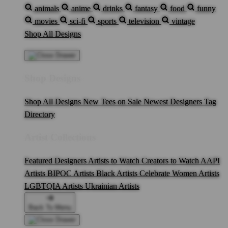
animals
anime
drinks
fantasy
food
funny
movies
sci-fi
sports
television
vintage
Shop All Designs
Shop Designs
Shop All Designs
New Tees on Sale
Newest Designers
Tag
Directory
Artist Collections
Featured Designers
Artists to Watch
Creators to Watch
AAPI
Artists
BIPOC Artists
Black Artists
Celebrate Women Artists
LGBTQIA Artists
Ukrainian Artists
Back To Menu