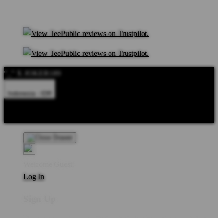
"_" X JOKER189
Indonesia - IDR
Product Safety
Intellectual Property Policy
CA: Do Not Sell My
Personal Information
Privacy Policy
Terms
Welcome Guest!
Log In
Sign Up