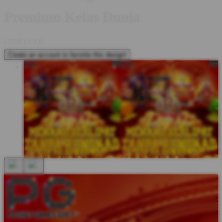
Premium Kelas Dunia
I
IDR10,000
Create an account to favorite this design!