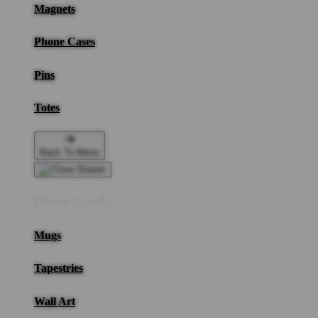
Magnets
Phone Cases
Pins
Totes
Back To Menu
Home Goods
Mugs
Tapestries
Wall Art